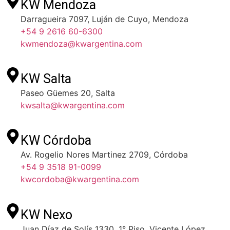
KW Mendoza
Darragueira 7097, Luján de Cuyo, Mendoza
+54 9 2616 60-6300
kwmendoza@kwargentina.com
KW Salta
Paseo Güemes 20, Salta
kwsalta@kwargentina.com
KW Córdoba
Av. Rogelio Nores Martinez 2709, Córdoba
+54 9 3518 91-0099
kwcordoba@kwargentina.com
KW Nexo
Juan Díaz de Solís 1330, 1° Piso, Vicente López