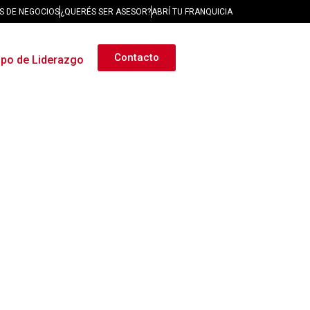
S DE NEGOCIOS
¿QUERÉS SER ASESOR?
ABRÍ TU FRANQUICIA
Contacto
ipo de Liderazgo