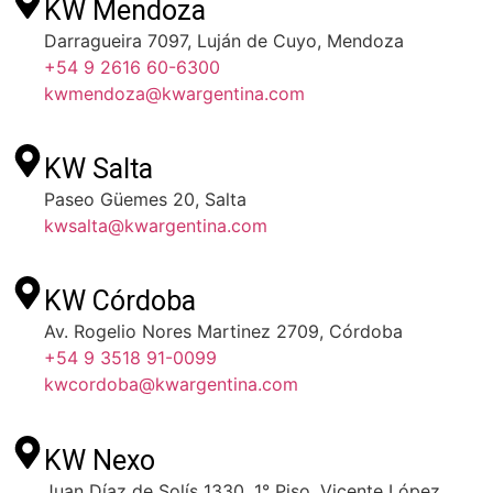
KW Mendoza
Darragueira 7097, Luján de Cuyo, Mendoza
+54 9 2616 60-6300
kwmendoza@kwargentina.com
KW Salta
Paseo Güemes 20, Salta
kwsalta@kwargentina.com
KW Córdoba
Av. Rogelio Nores Martinez 2709, Córdoba
+54 9 3518 91-0099
kwcordoba@kwargentina.com
KW Nexo
Juan Díaz de Solís 1330, 1° Piso, Vicente López