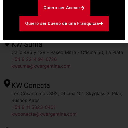
KW Centro
Quiero ser Asesor
Av. San Martín 6324, Devoto
+54 9 11 2319-4511
Quiero ser Dueño de una Franquicia
kwcentro@kwargentina.com
KW Suma
Calle 485 y 138 - Paseo Mitre - Oficina 50, La Plata
+54 9 2214 94-6726
kwsuma@kwargentina.com
KW Conecta
Los Crisantemos 392, Oficina 101, Skyglass 3, Pilar,
Buenos Aires
+54 9 11 5323-0461
kwconecta@kwargentina.com