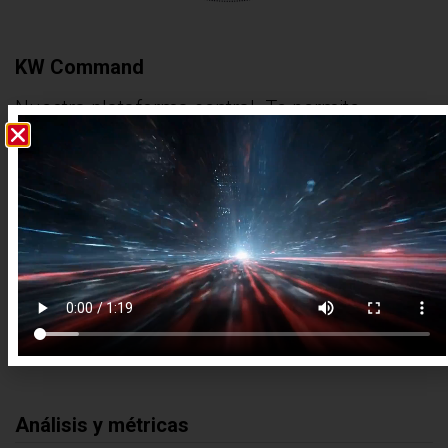
KW Command
Nuestra plataforma central. Te permite
gestionar tu base de datos, campañas de
marketing, tareas, propiedades y reportes en
un solo lugar.
SmartPlans y automatización
Seguimientos inteligentes, personalizados y
escalables para estar siempre presente en tu
base.
Análisis y métricas